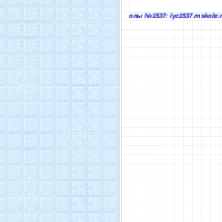
Адрес официального сайта Школы №1537: lyc1537.mskob